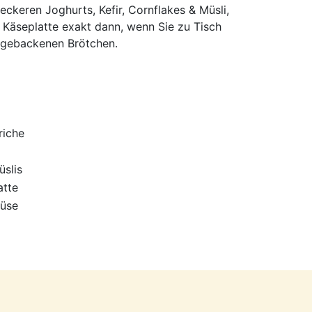
eckeren Joghurts, Kefir, Cornflakes & Müsli,
/ Käseplatte exakt dann, wenn Sie zu Tisch
 gebackenen Brötchen.
riche
üslis
atte
müse