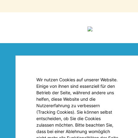
Pension Fischerhaus
So f
Wir nutzen Cookies auf unserer Website.
Einige von ihnen sind essenziell für den
Betrieb der Seite, während andere uns
helfen, diese Website und die
Kampstraße 6
Nutzererfahrung zu verbessern
17449 Ostseebad Trassenheide
(Tracking Cookies). Sie können selbst
Tel.: 038371 20 974
entscheiden, ob Sie die Cookies
zulassen möchten. Bitte beachten Sie,
Mobil: 0170 5527981
dass bei einer Ablehnung womöglich
info@pension-fischerhaus.de
nicht mehr alle Funktionalitäten der Seite