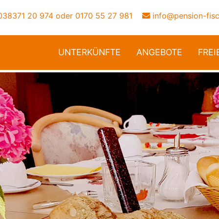
38371 20 974
oder
0170 55 27 981
info@pension-fis
UNTERKÜNFTE
ANGEBOTE
FREI