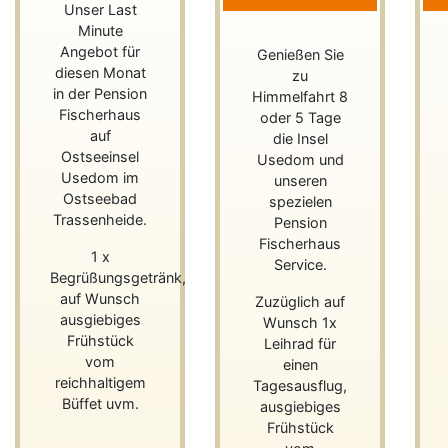
Unser Last
Minute
Angebot für
Genießen Sie
diesen Monat
zu
in der Pension
Himmelfahrt 8
Fischerhaus
oder 5 Tage
auf
die Insel
Ostseeinsel
Usedom und
Usedom im
unseren
Ostseebad
spezielen
Trassenheide.
Pension
Fischerhaus
1 x
Service.
Begrüßungsgetränk,
auf Wunsch
Zuzüglich auf
ausgiebiges
Wunsch 1x
Frühstück
Leihrad für
vom
einen
reichhaltigem
Tagesausflug,
Büffet uvm.
ausgiebiges
Frühstück