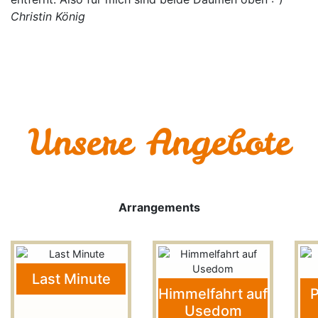
Christin König
Unsere Angebote
Previous
Next
Arrangements
Last Minute
Himmelfahrt auf
P
Usedom