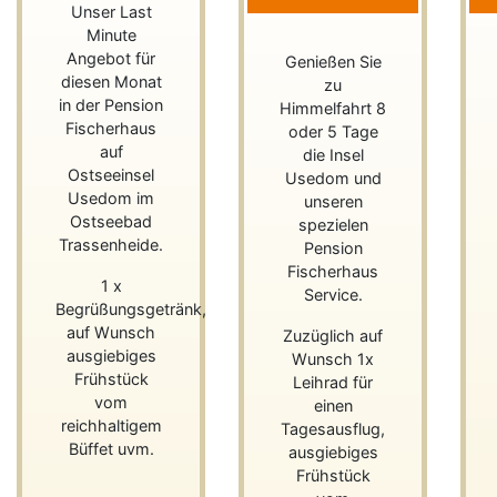
Unser Last
Minute
Angebot für
Genießen Sie
diesen Monat
zu
in der Pension
Himmelfahrt 8
Fischerhaus
oder 5 Tage
auf
die Insel
Ostseeinsel
Usedom und
Usedom im
unseren
Ostseebad
spezielen
Trassenheide.
Pension
Fischerhaus
1 x
Service.
Begrüßungsgetränk,
auf Wunsch
Zuzüglich auf
ausgiebiges
Wunsch 1x
Frühstück
Leihrad für
vom
einen
reichhaltigem
Tagesausflug,
Büffet uvm.
ausgiebiges
Frühstück