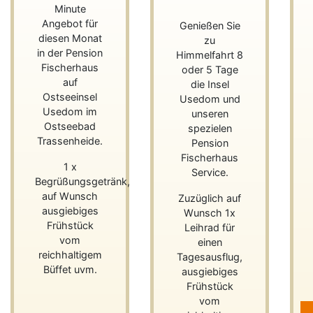
Minute
Angebot für
Genießen Sie
diesen Monat
zu
in der Pension
Himmelfahrt 8
Fischerhaus
oder 5 Tage
auf
die Insel
Ostseeinsel
Usedom und
Usedom im
unseren
Ostseebad
spezielen
Trassenheide.
Pension
Fischerhaus
1 x
Service.
Begrüßungsgetränk,
auf Wunsch
Zuzüglich auf
ausgiebiges
Wunsch 1x
Frühstück
Leihrad für
vom
einen
reichhaltigem
Tagesausflug,
Büffet uvm.
ausgiebiges
Frühstück
vom