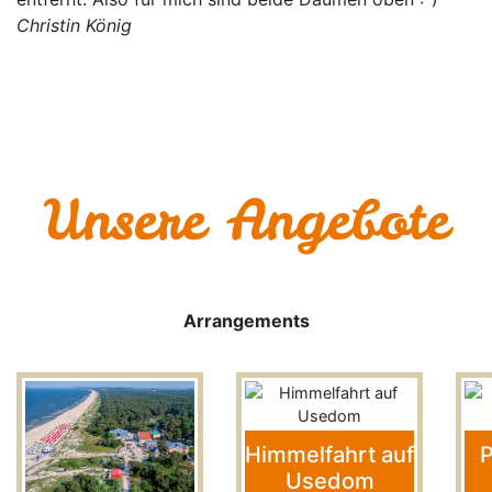
Christin König
Unsere Angebote
Previous
Next
Arrangements
Himmelfahrt auf
P
Usedom