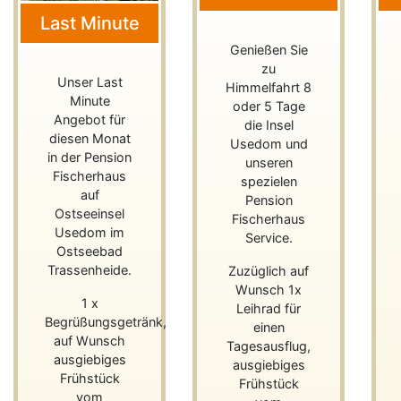
Last Minute
Genießen Sie
zu
Unser Last
Himmelfahrt 8
Minute
oder 5 Tage
Angebot für
die Insel
diesen Monat
Usedom und
in der Pension
unseren
Fischerhaus
spezielen
auf
Pension
Ostseeinsel
Fischerhaus
Usedom im
Service.
Ostseebad
Trassenheide.
Zuzüglich auf
Wunsch 1x
1 x
Leihrad für
Begrüßungsgetränk,
einen
auf Wunsch
Tagesausflug,
ausgiebiges
ausgiebiges
Frühstück
Frühstück
vom